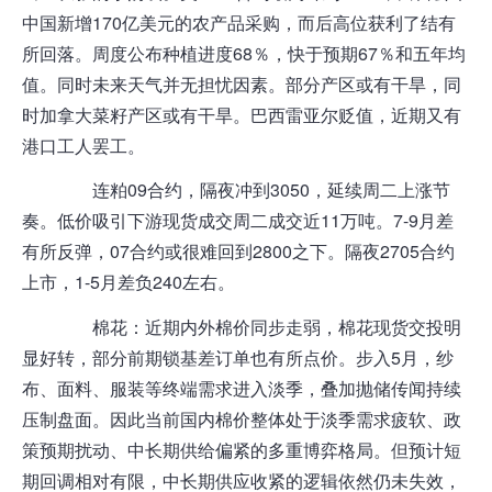
中国新增170亿美元的
农产品
采购，而后高位获利了结有
所回落。周度公布种植进度68％，快于预期67％和五年均
值。同时未来天气并无担忧因素。部分产区或有干旱，同
时加拿大菜籽产区或有干旱。巴西雷亚尔贬值，近期又有
港口
工人罢工。
连粕09合约，隔夜冲到3050，延续周二上涨节
奏。低价吸引下游现货成交周二成交近11万吨。7-9月差
有所反弹，07合约或很难回到2800之下。隔夜2705合约
上市，1-5月差负240左右。
棉花
：近期内外棉价同步走弱，棉花现货交投明
显好转，部分前期锁基差订单也有所点价。步入5月，纱
布、面料、服装等终端需求进入淡季，叠加抛储传闻持续
压制盘面。因此当前国内棉价整体处于淡季需求疲软、政
策预期扰动、中长期供给偏紧的多重博弈格局。但预计短
期回调相对有限，中长期供应收紧的逻辑依然仍未失效，