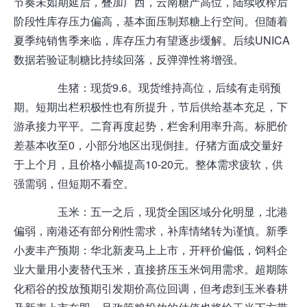
节奏未如期延后，叠加广西，云南糖产高位，陆续收榨后
阶段性库存压力偏高，基本面压制郑糖上行空间。但随着
夏季纯销售季来临，库存压力有望逐步缓解。后续UNICA
数据若验证制糖比持续回落，反弹弹性将增强。
生猪
：现货9.6。现货维持高位，后续有走弱预
期。短期出栏积极性也有所提升，节后供给基本充足，下
游承接力平平。二育再度起势，栏舍利用率升高。标肥价
差基本收至0，小部分地区出现倒挂。仔猪方面成交量好
于上个月，且价格小幅提高10-20元。整体需求疲软，供
强需弱，但短期不看空。
玉米
：五一之后，现货全国区域分化明显，北港
偏弱，南港还有部分刚性需求，补库情绪转为谨慎。新季
小麦丰产预期：华北新麦马上上市，开秤价偏低，
饲料
企
业大量用小麦替代玉米，直接挤压玉米饲用需求。超期陈
化稻谷的投放预期引发期价高位回调，但考虑到玉米春耕