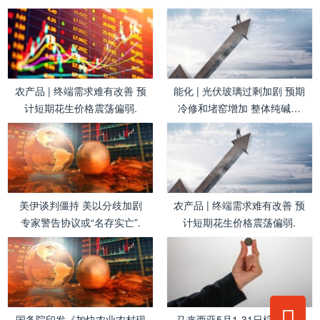
农产品 | 终端需求难有改善 预
能化 | 光伏玻璃过剩加剧 预期
计短期花生价格震荡偏弱.
冷修和堵窑增加 整体纯碱需
求弹性有限
美伊谈判僵持 美以分歧加剧
农产品 | 终端需求难有改善 预
专家警告协议或“名存实亡”.
计短期花生价格震荡偏弱.
国务院印发《加快农业农村现
马来西亚5月1-31日棕榈油出