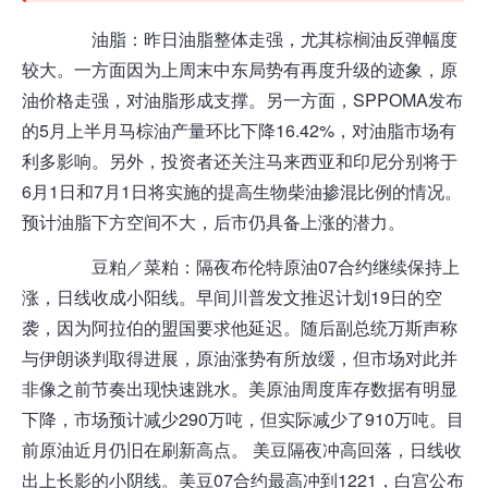
油脂
：昨日油脂整体走强，尤其棕榈油反弹幅度
较大。一方面因为上周末中东局势有再度升级的迹象，原
油价格走强，对油脂形成支撑。另一方面，SPPOMA发布
的5月上半月马棕油产量环比下降16.42%，对油脂市场有
利多影响。另外，投资者还关注马来西亚和印尼分别将于
6月1日和7月1日将实施的提高生物柴油掺混比例的情况。
预计油脂下方空间不大，后市仍具备上涨的潜力。
豆粕／菜粕：
隔夜布伦特原油07合约继续保持上
涨，日线收成小阳线。早间川普发文推迟计划19日的空
袭，因为阿拉伯的盟国要求他延迟。随后副总统万斯声称
与伊朗谈判取得进展，原油涨势有所放缓，但市场对此并
非像之前节奏出现快速跳水。美原油周度库存数据有明显
下降，市场预计减少290万吨，但实际减少了910万吨。目
前原油近月仍旧在刷新高点。 美豆隔夜冲高回落，日线收
出上长影的小阴线。美豆07合约最高冲到1221，白宫公布