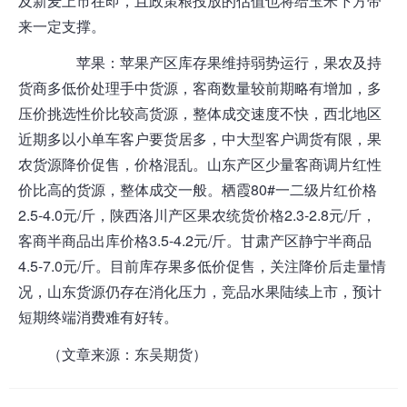
及新麦上市在即，且政策粮投放的估值也将给玉米下方带
来一定支撑。
苹果
：
苹果
产区库存果维持弱势运行，果农及持
货商多低价处理手中货源，客商数量较前期略有增加，多
压价挑选性价比较高货源，整体成交速度不快，西北地区
近期多以小单车客户要货居多，中大型客户调货有限，果
农货源降价促售，价格混乱。山东产区少量客商调片红性
价比高的货源，整体成交一般。栖霞80#一二级片红价格
2.5-4.0元/斤，陕西洛川产区果农统货价格2.3-2.8元/斤，
客商半商品出库价格3.5-4.2元/斤。甘肃产区静宁半商品
4.5-7.0元/斤。目前库存果多低价促售，关注降价后走量情
况，山东货源仍存在消化压力，竞品水果陆续上市，预计
短期终端消费难有好转
。
（文章来源：东吴
期货
）