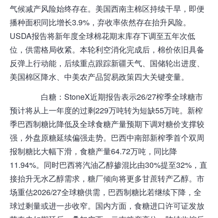
气候减产风险始终存在。美国西南主棉区持续干旱，即便
播种面积同比增长3.9%，弃收率依然存在抬升风险。
USDA报告将新年度全球棉花期末库存下调至五年次低
位，供需格局收紧。本轮利空消化完成后，棉价依旧具备
反弹上行动能，后续重点跟踪新疆天气、国储轮出进度、
美国棉区降水、中美
农产品
贸易政策四大关键变量。
白糖
：StoneX近期报告表示26/27榨季全球糖市
预计将从上一年度的过剩229万吨转为短缺55万吨。新榨
季巴西制糖比降低及全球食糖产量预期下调对糖价支撑较
强，外盘原糖延续偏强走势。巴西中南部新榨季首个双周
报制糖比大幅下滑，食糖产量64.72万吨，同比降
11.94%。同时巴西将汽油乙醇掺混比由30%提至32%，直
接抬升无水乙醇需求，糖厂倾向将更多甘蔗转产乙醇。市
场重估2026/27全球糖供需，巴西制糖比若继续下降，全
球过剩量或进一步收窄。国内方面，食糖进口许可证发放