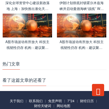
深化全球资管中心建设新政落
伊朗计划彻底封锁霍尔木兹海
地 上海：加快推出液化天然
峡并启动曼德海峡“战线” WTI
气期货和期权.
原油涨超7%.
A股市场波动有所放大 科技主
A股市场波动有所放大 科技主
线韧性仍存 机构：建议聚焦
线韧性仍存 机构：建议聚焦
盈利兑现和高景气方向.
盈利兑现和高景气方向.
热门文章
看了这篇文章的还看了
关于我们
联系我们
免责声明
7*24
财经日历
财经关键词
网站地图