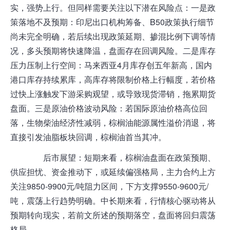
实，强势上行。但同样需要关注以下潜在风险点：一是政
策落地不及预期：印尼出口机构筹备、B50政策执行细节
尚未完全明确，若后续出现政策延期、掺混比例下调等情
况，多头预期将快速降温，盘面存在回调风险。二是库存
压力压制上行空间：马来西亚4月库存创五年新高，国内
港口
库存持续累库，高库存将限制价格上行幅度，若价格
过快上涨触发下游采购观望，或导致现货滞销，拖累
期货
盘面。三是原油价格波动风险：若国际原油价格高位回
落，生物柴油经济性减弱，棕榈油能源属性溢价消退，将
直接引发油脂板块回调，棕榈油首当其冲。
后市展望：短期来看，棕榈油盘面在政策预期、
供应担忧、资金推动下，或延续偏强格局，主力合约上方
关注9850-9900元/吨阻力区间，下方支撑9550-9600元/
吨，震荡上行趋势明确。中长期来看，行情核心驱动将从
预期转向现实，若前文所述的预期落空，盘面将回归震荡
格局。