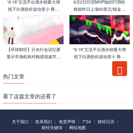
“6·18”主流平台酒水销量大增
6月2日印尼MHP镍的FOB价
线下白酒批价波动变小 释放
格较昨日上涨60美元/镍金属
什么信号？.
吨.
【环球财经】日央行会议纪要
“6·18”主流平台酒水销量大增
显示市场机构对购债缩减节奏
线下白酒批价波动变小 释放
存在分歧.
什么信号？.
热门文章
看了这篇文章的还看了
关于我们
联系我们
免责声明
7*24
财经日历
财经关键词
网站地图