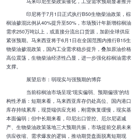
马来印尼生柴政策催化，工业需求预期显著推升
印尼将于7月1日正式执行B50生物柴油政策，棕
榈油掺混比例从40%提升至50%，市场预计年新增棕榈油
需求250万吨以上，或直接分流出口货源，加剧全球供应
紧张预期。马来西亚将于6月1日在全国范围内推行B15生
物柴油掺混政策，国内工业需求稳步提升，叠加原油价格
高位震荡，生物柴油经济性凸显，进一步强化棕榈油需求
支撑。
展望后市：弱现实与强预期的博弈
当前棕榈油市场呈现“现实偏弱、预期偏强”的结
构性矛盾：短期来看，马来西亚库存仍处高位、国内
港口
库存持续累库，现货端供应充裕，刚需恢复缓慢，现实基
本面偏弱；但中长期来看，印尼出口管控、厄尔尼诺减
产、生物柴油政策落地三大预期共振，市场提前交易未来
供应收缩、需求爆发的逻辑，推动
期货
盘面脱离短期现